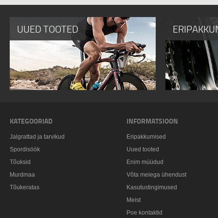
UUED TOOTED
ERIPAKKU
KATEGOORIAD
INFORMATSIOON
Jalgrattad ja tarvikud
Eripakkumised
Spordisöök
Uued tooted
Tõuksid
Enim müüdud
Murdmaa
Võta meiega ühendust
Tõukeratas
Kasutustingimused
Meist
Poe kontaktid