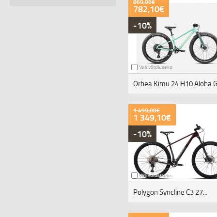
869,00€
782,10€
-10%
Vali võrdluseks
1 499,00€
1 349,10€
-10%
Vali võrdluseks
Polygon Syncline C3 27...