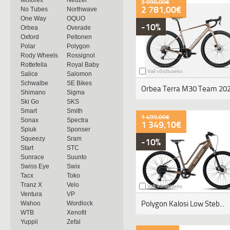
3 090,00€
2 781,00€
No Tubes
Northwave
One Way
OQUO
-10%
Orbea
Overade
Oxford
Peltonen
Polar
Polygon
Rody Wheels
Rossignol
Rottefella
Royal Baby
Vali võrdluseks
Salice
Salomon
Schwalbe
SE Bikes
Shimano
Sigma
Ski Go
SKS
Smart
Smith
1 499,00€
Sonax
Spectra
1 349,10€
Spiuk
Sponser
Squeezy
Sram
-10%
Start
STC
Sunrace
Suunto
Swiss Eye
Swix
Tacx
Toko
Tranz X
Velo
Vali võrdluseks
Ventura
VP
Polygon Kalosi Low Steb...
Wahoo
Wordlock
WTB
Xenofit
Yuppii
Zefal