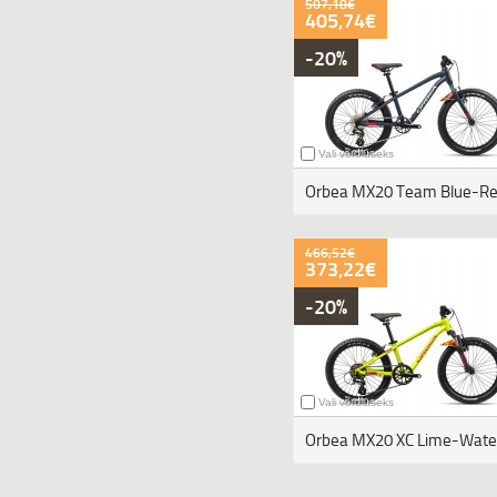
507,18€
405,74€
-20%
Vali võrdluseks
466,52€
373,22€
-20%
Vali võrdluseks