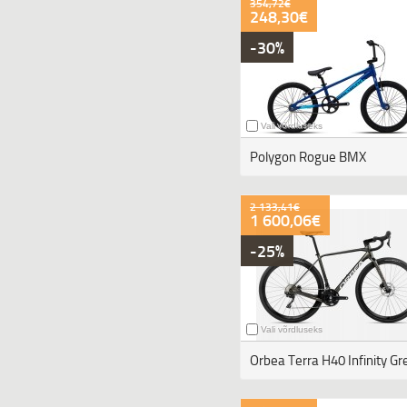
354,72€
248,30€
-30%
Vali võrdluseks
Polygon Rogue BMX
2 133,41€
1 600,06€
-25%
Vali võrdluseks