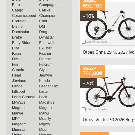
769,00€
692,10€
Born
Campagnolo
Capgo
Catlike
-10%
Ceramicspeed
Champion
Corratec
Craft
District
DMT
Dominator
Drag
Drake
Dynastar
Vali võrdluseks
Early Rider
Echowell
Elite
Exustar
Orbea Onna 29 40 2027 Ivory
Fasen
Fischer
Fizik
Frappe
Fuji
Fulcrum
930,00€
Garmin
Giyo
744,00€
Head
Jagwire
Järvinen
Kenda
-20%
Lange
Leader Fox
Lillsport
Limar
Louis Garneau
Luck
M-Wave
Madshus
Magemo
Magura
Vali võrdluseks
Marwe
Marwi
MDY
Meatfly
Megaom
Mighty
Minerva
Moon
Motorex
Neuzer