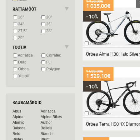
1 150,00€
1 035,00€
RATTAMÕÕT
-10%
16"
20"
24"
26"
27,5"
28"
29"
Vali võrdluseks
TOOTJA
Orbea Alma H30 Halo Silver 
Adriatica
Corratec
Drag
Fuji
Orbea
Polygon
1 699,00€
1 529,10€
Yuppii
-10%
KAUBAMÄRGID
Abus
Adriatica
Vali võrdluseks
Alpina
Alpina Bikes
Atomic
Author
Bakoda
Bellelli
Beto
Bianchi
Biotex
Blunt