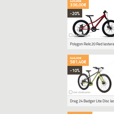
420,00€
336,00€
-20%
Vali võrdluseks
Polygon Relic20 Red laster
646,00€
581,40€
-10%
Vali võrdluseks