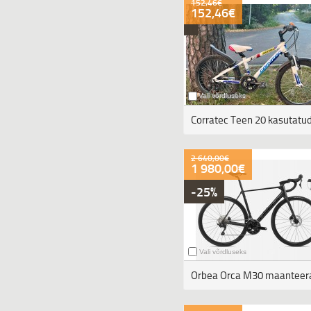
152,46€
152,46€
Vali võrdluseks
Corratec Teen 20 kasutatud.
2 640,00€
1 980,00€
-25%
Vali võrdluseks
Orbea Orca M30 maanteer