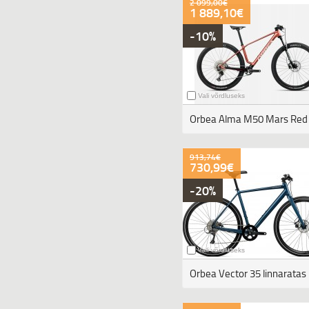
2 099,00€
1 889,10€
-10%
Vali võrdluseks
913,74€
730,99€
-20%
Vali võrdluseks
Orbea Vector 35 linnaratas