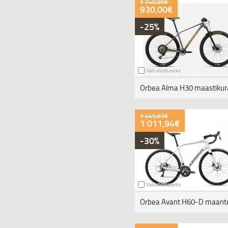
1 240,00€
930,00€
-25%
Vali võrdluseks
Orbea Alma H30 maastikur
1 445,63€
1 011,94€
-30%
Vali võrdluseks