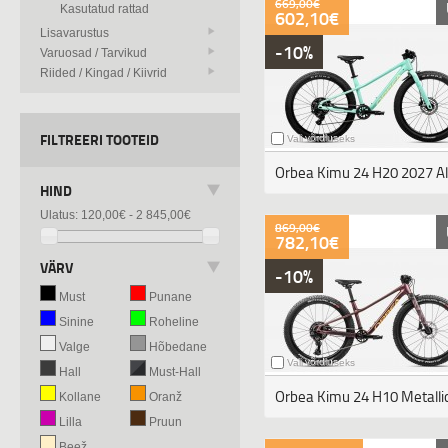
669,00€
Kasutatud rattad
602,10€
Lisavarustus
-10%
Varuosad / Tarvikud
Riided / Kingad / Kiivrid
FILTREERI TOOTEID
Vali võrdluseks
HIND
Ulatus:
120,00€ - 2 845,00€
869,00€
782,10€
VÄRV
-10%
Must
Punane
Sinine
Roheline
Valge
Hõbedane
Vali võrdluseks
Hall
Must-Hall
Kollane
Oranž
Lilla
Pruun
Beež