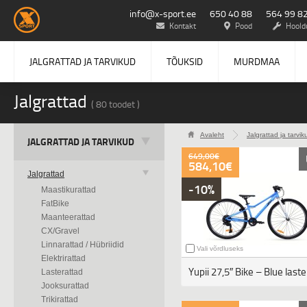
info@x-sport.ee
650 40 88
564 99 8
Kontakt
Pood
Hoold
JALGRATTAD JA TARVIKUD
TÕUKSID
MURDMAA
Jalgrattad
( 80 toodet )
Avaleht
Jalgrattad ja tarvik
>
JALGRATTAD JA TARVIKUD
649,00€
584,10€
Jalgrattad
-10%
Maastikurattad
FatBike
Maanteerattad
CX/Gravel
Linnarattad / Hübriidid
Vali võrdluseks
Elektrirattad
Lasterattad
Jooksurattad
Trikirattad